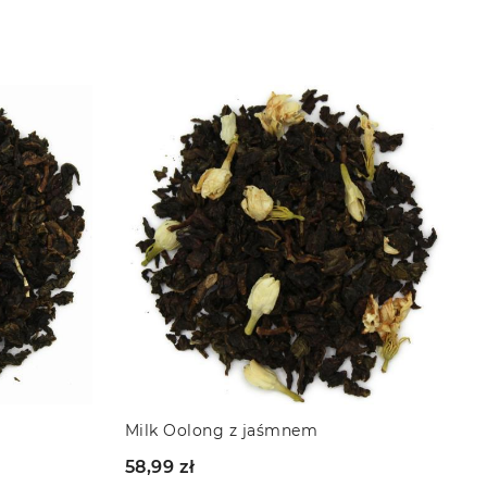
Oolong z czerwonym pieprzem i
kardanomem
5
58,99 zł