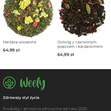
Oolong z czerwonym
Słodka truskawka z
pieprzem i kardanomem
bergamotką
64,99 zł
64,99 zł
Zdrowszy styl życia
Produkty i akcesoria zdrowotne od roku 2020